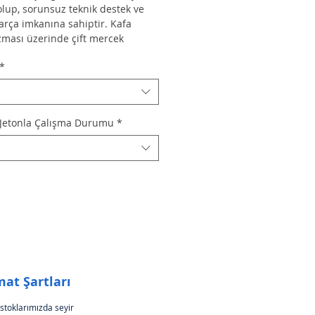
lup, sorunsuz teknik destek ve 
arça imkanına sahiptir. Kafa 
ması üzerinde çift mercek 
 Çift göz ile gözlem yapılabilir.
*
jetonlu seyir dürbünü
 modelidir. 
 çalışan dürbün fiyatları için 
eklif isteyiniz. Para birimi ve 
 Jetonla Çalışma Durumu
*
arı isteğe bağlı değiştirilebilir.
 jetonlu dürbünleri hem işletir 
atar. İşletmeci olduğu için, 
, yaşadığı tecrübeler 
sunda geliştirir ve iyileştirir.
dürbünlerimiz, uzun yıllar 
z hizmet vermek amacıyla 
ıp üretilmiştir. Hiçbir yedek 
runu yoktur. Üretici firma 
mat Şartları
uz için %100 teknik bilgi ve 
ağlar. Satın aldığınız ürünün 
stoklarımızda seyir 