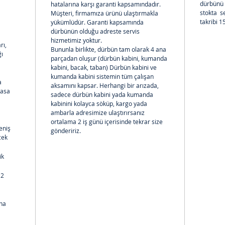
hizmet d
dürbünü 
hatalarına karşı garanti kapsamındadır.
stokta  
Müşteri, firmamıza ürünü ulaştırmakla 
takribi 1
yükümlüdür. Garanti kapsamında 
dürbünün olduğu adreste servis 
hizmetimiz yoktur.
ı, 
Bununla birlikte, dürbün tam olarak 4 ana 
ğı
parçadan oluşur (dürbün kabini, kumanda 
kabini, bacak, taban) Dürbün kabini ve 
kumanda kabini sistemin tüm çalışan 
a 
aksamını kapsar. Herhangi bir arızada, 
Kasa 
sadece dürbün kabini yada kumanda 
kabinini kolayca söküp, kargo yada 
ambarla adresimize ulaştırırsanız 
ortalama 2 iş günü içerisinde tekrar size 
eniş 
göndeririz.
cek
ik
2 
na 