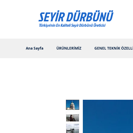
SEYİR DÜRBÜNÜ
Türkiye'nin En Kaliteli Seyir Dürbünü Üreticisi
Ana Sayfa
ÜRÜNLERİMİZ
GENEL TEKNİK ÖZELL