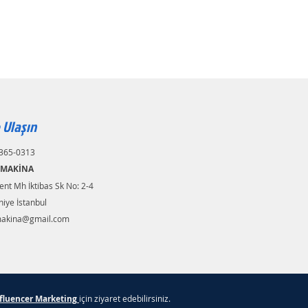
 Ulaşın
365-0313
 MAKİNA
nt Mh İktibas Sk No: 2-4
iye İstanbul
akina@gmail.com
fluencer Marketing
için ziyaret edebilirsiniz.