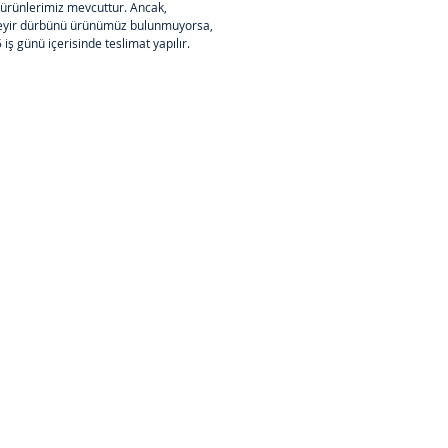
ışı kalma ihtimali yoktur.  
ürünlerimiz mevcuttur. Ancak, 
seyir dürbünü ürünümüz bulunmuyorsa, 
5 iş günü içerisinde teslimat yapılır.