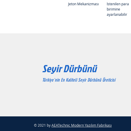
Jeton Mekanizması
İstenilen para 
birimine 
ayarlanabilir
Seyir Dürbünü
Türkiye'nin En Kaliteli Seyir Dürbünü Üreticisi
© 2021 by
AEATechnic Modern Yazılım Fabrikası