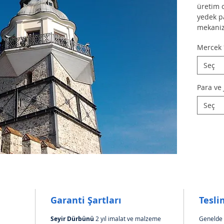
üretim o
yedek p
mekaniz
bulunur.
Mercek
Paralı 
Seç
1 TL ile
bizden t
Para ve
zaman ay
Seç
Firmamız
hem de s
ürünleri
doğrultu
Jetonlu 
sorunsu
tasarlan
parça so
Garanti Şartları
Tesli
olduğum
destek s
Seyir Dürbünü
 2 yıl imalat ve malzeme 
Genelde 