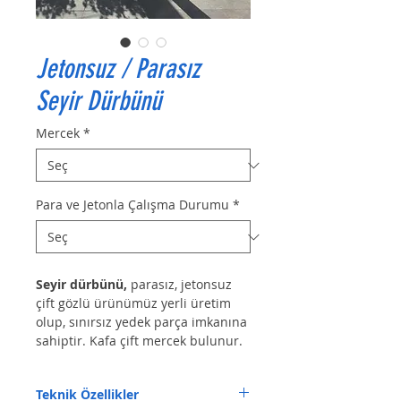
Jetonsuz / Parasız
Seyir Dürbünü
Mercek
*
Para ve Jetonla Çalışma Durumu
*
Seyir dürbünü, 
parasız, jetonsuz 
çift gözlü
ürünümüz yerli üretim 
olup, sınırsız yedek parça imkanına 
sahiptir. Kafa çift mercek bulunur. 
Çift göz ile gözlem yapılabilir.
Teknik Özellikler
Parasız ve jetonsuz seyir 