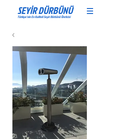
SEYİR DÜRBÜNÜ
Türkiye'nin En Kaliteli Seyir Dürbünü Üreticisi