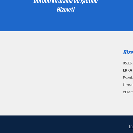
Dürbün Kiralama ve İşletme
Hizmeti
Bize
0532-
ERKA
Esenke
Ümran
erkam
In