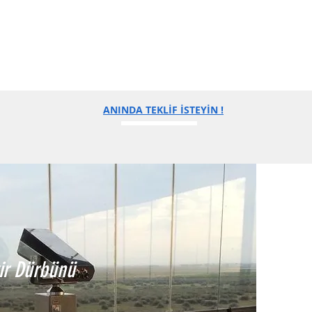
ANINDA TEKLİF İSTEYİN !
ir Dürbünü