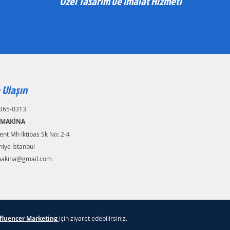
Özel Tasarım ve İmalat Hizmeti
 Ulaşın
365-0313
 MAKİNA
nt Mh İktibas Sk No: 2-4
iye İstanbul
akina@gmail.com
fluencer Marketing
için ziyaret edebilirsiniz.