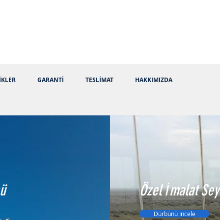
İKLER
GARANTİ
TESLİMAT
HAKKIMIZDA
nü
Özel İmalat Sey
Dürbünü İncele