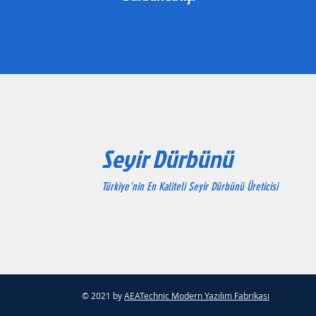
Seyir Dürbünü
Türkiye'nin En Kaliteli Seyir Dürbünü Üreticisi
© 2021 by
AEATechnic Modern Yazılım Fabrikası