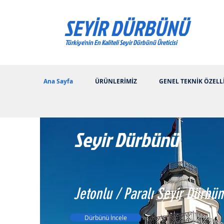
SEYİR DÜRBÜNÜ
Türkiye'nin En Kaliteli Seyir Dürbünü Üreticisi
Ana Sayfa
ÜRÜNLERİMİZ
GENEL TEKNİK ÖZELL
Seyir Dürbünü
Jetonlu / Paralı Seyir Dürbü
Dürbünü İncele